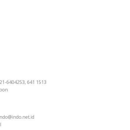
21-6404253, 641 1513
pon
indo@indo.net.id
l