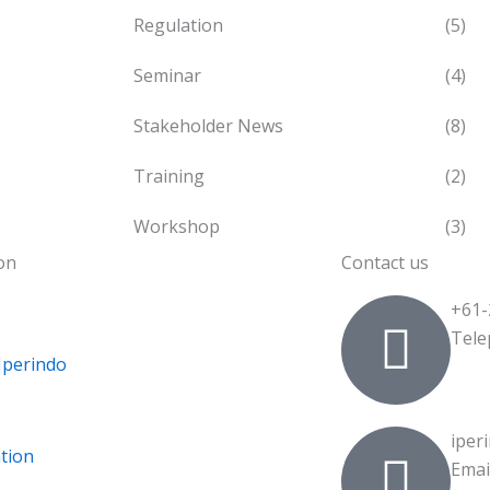
Regulation
(5)
Seminar
(4)
Stakeholder News
(8)
Training
(2)
Workshop
(3)
on
Contact us
+61-
Tele
Iperindo
iper
ation
Emai