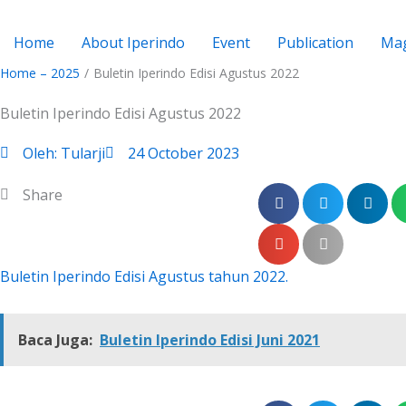
Skip
to
Home
About Iperindo
Event
Publication
Mag
content
Home – 2025
/
Buletin Iperindo Edisi Agustus 2022
Buletin Iperindo Edisi Agustus 2022
Oleh:
Tularji
24 October 2023
Share
Buletin Iperindo Edisi Agustus tahun 2022.
Baca Juga:
Buletin Iperindo Edisi Juni 2021