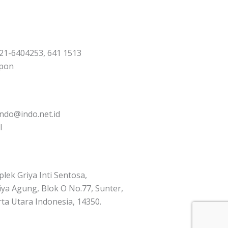
21-6404253, 641 1513
pon
indo@indo.net.id
l
lek Griya Inti Sentosa,
Griya Agung, Blok O No.77, Sunter,
rta Utara Indonesia, 14350.