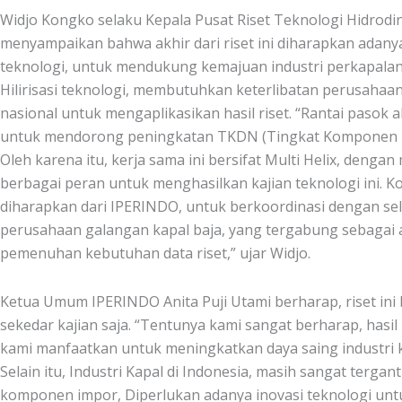
Widjo Kongko selaku Kepala Pusat Riset Teknologi Hidrodi
menyampaikan bahwa akhir dari riset ini diharapkan adanya 
teknologi, untuk mendukung kemajuan industri perkapalan 
Hilirisasi teknologi, membutuhkan keterlibatan perusahaa
nasional untuk mengaplikasikan hasil riset. “Rantai pasok 
untuk mendorong peningkatan TKDN (Tingkat Komponen D
Oleh karena itu, kerja sama ini bersifat Multi Helix, deng
berbagai peran untuk menghasilkan kajian teknologi ini. K
diharapkan dari IPERINDO, untuk berkoordinasi dengan se
perusahaan galangan kapal baja, yang tergabung sebagai 
pemenuhan kebutuhan data riset,” ujar Widjo.
Ketua Umum IPERINDO Anita Puji Utami berharap, riset ini
sekedar kajian saja. “Tentunya kami sangat berharap, hasil r
kami manfaatkan untuk meningkatkan daya saing industri k
Selain itu, Industri Kapal di Indonesia, masih sangat terga
komponen impor, Diperlukan adanya inovasi teknologi u