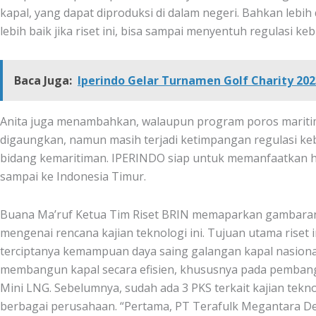
kapal, yang dapat diproduksi di dalam negeri. Bahkan lebih d
lebih baik jika riset ini, bisa sampai menyentuh regulasi kebi
Baca Juga:
Iperindo Gelar Turnamen Golf Charity 202
Anita juga menambahkan, walaupun program poros mariti
digaungkan, namun masih terjadi ketimpangan regulasi keb
bidang kemaritiman. IPERINDO siap untuk memanfaatkan hasi
sampai ke Indonesia Timur.
Buana Ma’ruf Ketua Tim Riset BRIN memaparkan gambaran
mengenai rencana kajian teknologi ini. Tujuan utama riset i
terciptanya kemampuan daya saing galangan kapal nasional
membangun kapal secara efisien, khususnya pada pemban
Mini LNG. Sebelumnya, sudah ada 3 PKS terkait kajian tekno
berbagai perusahaan. “Pertama, PT Terafulk Megantara De