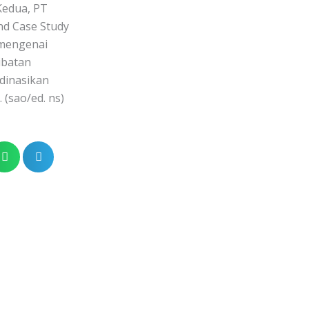
Kedua, PT
and Case Study
 mengenai
ibatan
dinasikan
 (sao/ed. ns)