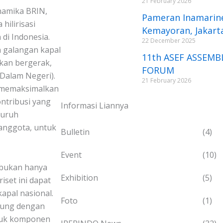
21 February 2026
namika BRIN,
Pameran Inamarine, 
hilirisasi
Kemayoran, Jakart
di Indonesia.
22 December 2025
n galangan kapal
11th ASEF ASSEMB
akan bergerak,
FORUM
alam Negeri).
21 February 2026
an memaksimalkan
ontribusi yang
Informasi Liannya
luruh
anggota, untuk
Bulletin
(4)
Event
(10)
 bukan hanya
Exhibition
(5)
iset ini dapat
apal nasional.
Foto
(1)
ntung dengan
ntuk komponen