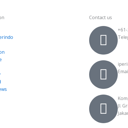
on
Contact us
+61-
erindo
Tele
ion
e
iper
Emai
y
d
ews
Komp
Jl. 
Jaka