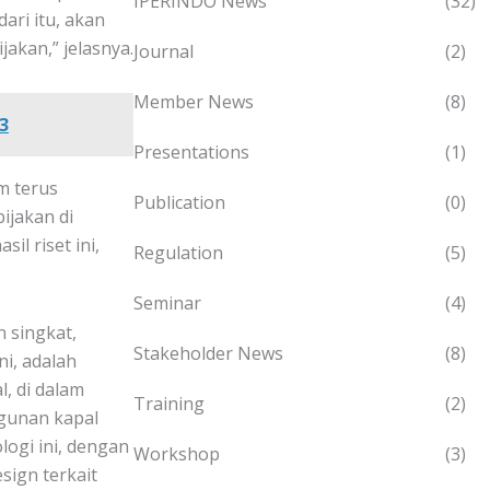
IPERINDO News
(32)
ari itu, akan
jakan,” jelasnya.
Journal
(2)
Member News
(8)
3
Presentations
(1)
m terus
Publication
(0)
ijakan di
l riset ini,
Regulation
(5)
Seminar
(4)
 singkat,
Stakeholder News
(8)
ni, adalah
, di dalam
Training
(2)
gunan kapal
logi ini, dengan
Workshop
(3)
sign terkait