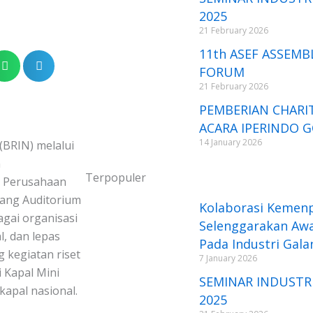
2025
21 February 2026
11th ASEF ASSEMB
FORUM
21 February 2026
PEMBERIAN CHARIT
ACARA IPERINDO 
14 January 2026
(BRIN) melalui
n
Terpopuler
n Perusahaan
uang Auditorium
Kolaborasi Kemenp
agai organisasi
Selenggarakan Awa
, dan lepas
Pada Industri Gala
 kegiatan riset
7 January 2026
 Kapal Mini
SEMINAR INDUSTR
apal nasional.
2025